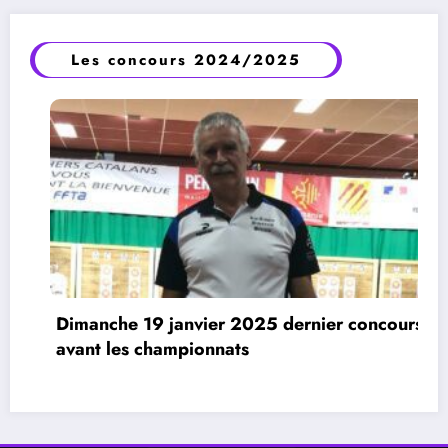
Les concours 2024/2025
2025 dernier concours
s
Carcassonne (Suite et f