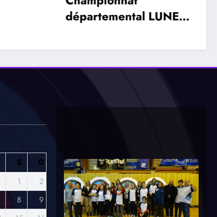
l LUNEL
anvier
V
S
D
1
2
8
9