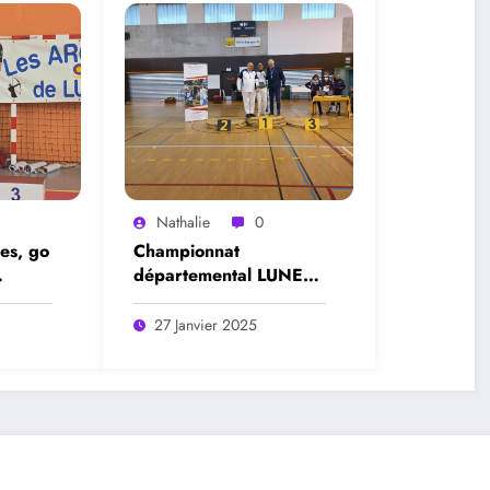
Nathalie
0
es, go
Championnat
départemental LUNEL
les 25 et 26 janvier
2025
27 Janvier 2025