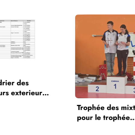
phée des mixtes, go
r le trophée
onal!