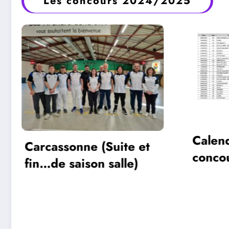
Les concours 2024/2025
Calendrier des
concours exterieur
2025 Occitanie
Tro
pou
nati