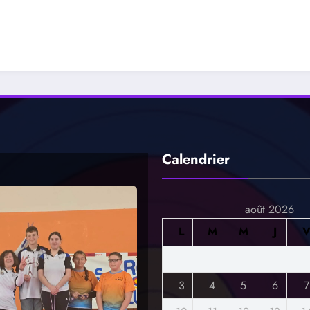
Championnat
départementa
les 25 et 26 j
2025
Calendrier
août 2026
L
M
M
J
3
4
5
6
7