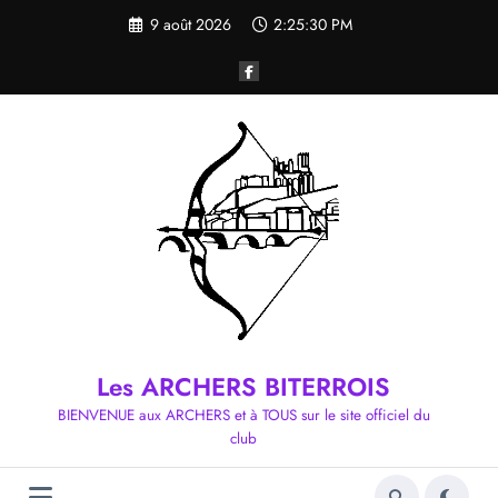
Aller
9 août 2026
2:25:30 PM
au
contenu
Les ARCHERS BITERROIS
BIENVENUE aux ARCHERS et à TOUS sur le site officiel du
club