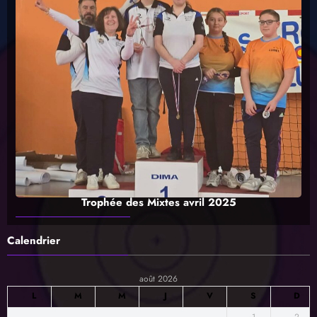
Trophée des Mixtes avril 2025
Calendrier
août 2026
L
M
M
J
V
S
D
1
2