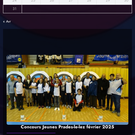
24
25
26
27
28
29
30
31
« Avr
Concours Jeunes Prades-le-lez février 2025