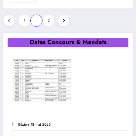
Pagination
1
2
3
des
publications
Dates Concours & Mandats
Béziers 18 mai 2025