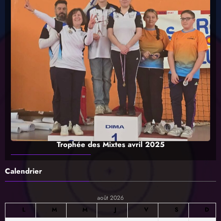
Trophée des Mixtes avril 2025
Calendrier
août 2026
L
M
M
J
V
S
D