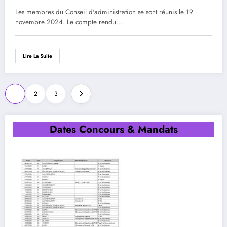
Les membres du Conseil d'administration se sont réunis le 19
novembre 2024. Le compte rendu…
Lire La Suite
Pagination
1
2
3
des
publications
Dates Concours & Mandats